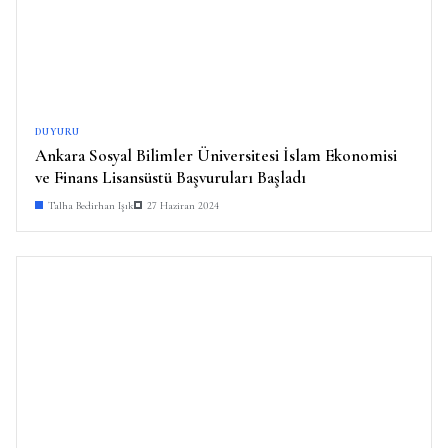
DUYURU
Ankara Sosyal Bilimler Üniversitesi İslam Ekonomisi
ve Finans Lisansüstü Başvuruları Başladı
Talha Bedirhan Işık
27 Haziran 2024