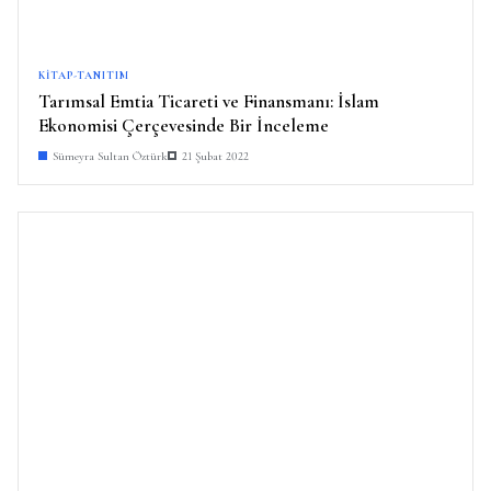
KITAP-TANITIM
Tarımsal Emtia Ticareti ve Finansmanı: İslam
Ekonomisi Çerçevesinde Bir İnceleme
Sümeyra Sultan Öztürk
21 Şubat 2022