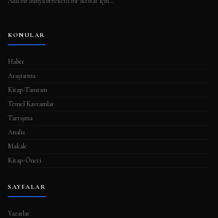
Adil bir dünya bereketli bir iktisat için…
KONULAR
Haber
Araştırma
Kitap-Tanıtım
Temel Kavramlar
Tartışma
Analiz
Makale
Kitap-Öneri
SAYFALAR
Yazarlar