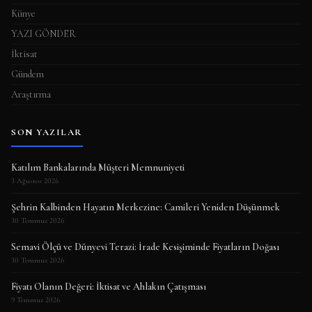
Künye
YAZI GÖNDER
İktisat
Gündem
Araştırma
SON YAZILAR
Katılım Bankalarında Müşteri Memnuniyeti
3 Ağustos 2026
Şehrin Kalbinden Hayatın Merkezine: Camileri Yeniden Düşünmek
30 Temmuz 2026
Semavi Ölçü ve Dünyevi Terazi: İrade Kesişiminde Fiyatların Doğası
30 Temmuz 2026
Fiyatı Olanın Değeri: İktisat ve Ahlakın Çatışması
9 Temmuz 2026