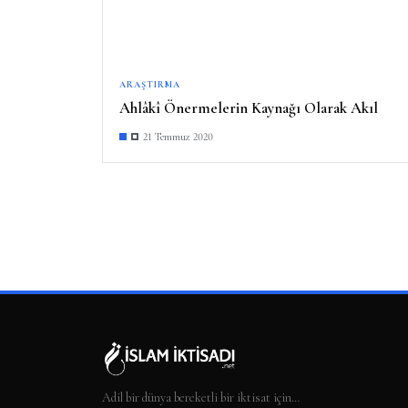
ARAŞTIRMA
Ahlâkî Önermelerin Kaynağı Olarak Akıl
21 Temmuz 2020
Adil bir dünya bereketli bir iktisat için…