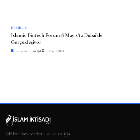
ETKINLIK
Islamic Fintech Forum 8 Mayıs’ta Dubai’de
Gerçekleşiyor
Talha Bedirhan Işık
3 Mayıs 2024
Adil bir dünya bereketli bir iktisat için…