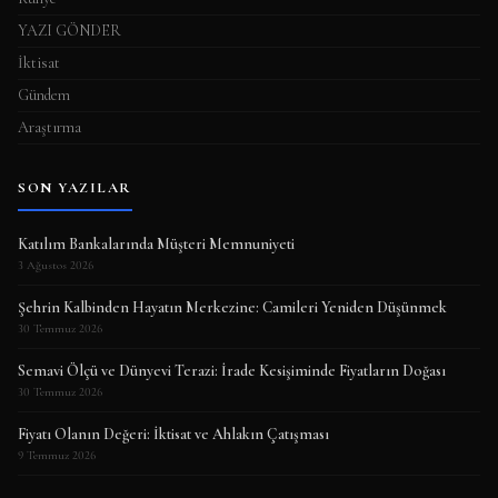
YAZI GÖNDER
İktisat
Gündem
Araştırma
SON YAZILAR
Katılım Bankalarında Müşteri Memnuniyeti
3 Ağustos 2026
Şehrin Kalbinden Hayatın Merkezine: Camileri Yeniden Düşünmek
30 Temmuz 2026
Semavi Ölçü ve Dünyevi Terazi: İrade Kesişiminde Fiyatların Doğası
30 Temmuz 2026
Fiyatı Olanın Değeri: İktisat ve Ahlakın Çatışması
9 Temmuz 2026