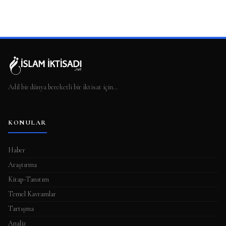
Adil bir dünya bereketli bir iktisat için…
KONULAR
Haber
Araştırma
Kitap-Tanıtım
Temel Kavramlar
Tartışma
Analiz