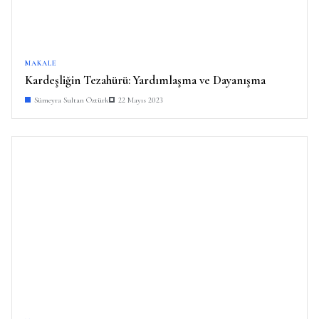
MAKALE
Kardeşliğin Tezahürü: Yardımlaşma ve Dayanışma
Sümeyra Sultan Öztürk
22 Mayıs 2023