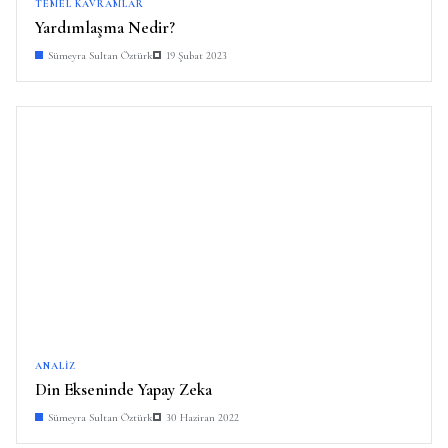
TEMEL KAVRAMLAR
Yardımlaşma Nedir?
Sümeyra Sultan Öztürk
19 Şubat 2023
ANALIZ
Din Ekseninde Yapay Zeka
Sümeyra Sultan Öztürk
30 Haziran 2022