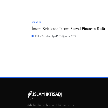
ANALIZ
İnsani Krizlerde İslami Sosyal Finansın Rolü
Talha Bedirhan Işık
2 Ağustos 2023
Adil bir dünya bereketli bir iktisat için…