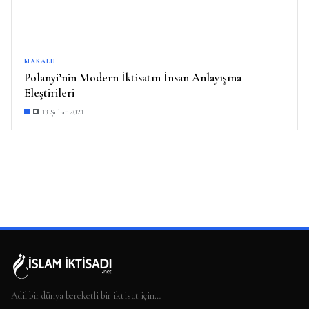
MAKALE
Polanyi’nin Modern İktisatın İnsan Anlayışına
Eleştirileri
13 Şubat 2021
Adil bir dünya bereketli bir iktisat için…