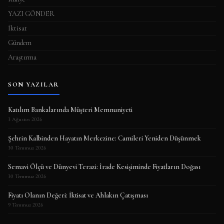
YAZI GÖNDER
İktisat
Gündem
Araştırma
SON YAZILAR
Katılım Bankalarında Müşteri Memnuniyeti
3 Ağustos 2026
Şehrin Kalbinden Hayatın Merkezine: Camileri Yeniden Düşünmek
30 Temmuz 2026
Semavi Ölçü ve Dünyevi Terazi: İrade Kesişiminde Fiyatların Doğası
30 Temmuz 2026
Fiyatı Olanın Değeri: İktisat ve Ahlakın Çatışması
9 Temmuz 2026