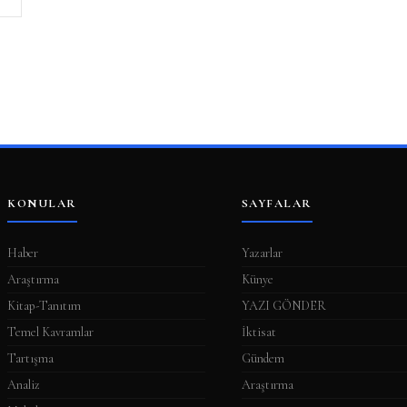
KONULAR
SAYFALAR
Haber
Yazarlar
Araştırma
Künye
Kitap-Tanıtım
YAZI GÖNDER
Temel Kavramlar
İktisat
Tartışma
Gündem
Analiz
Araştırma