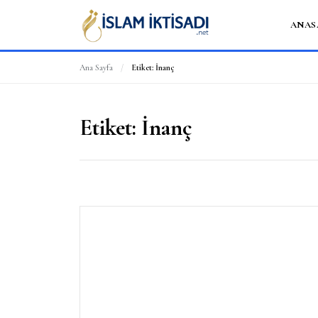
ANAS
Ana Sayfa
/
Etiket:
İnanç
Etiket:
İnanç