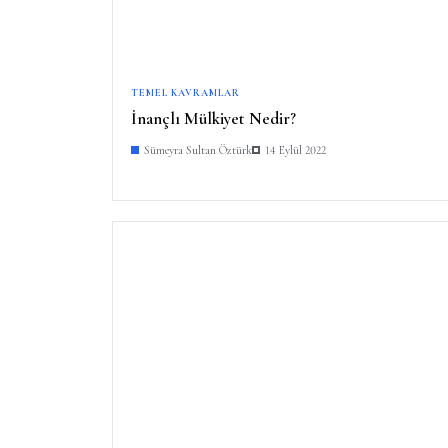
TEMEL KAVRAMLAR
İnançlı Mülkiyet Nedir?
Sümeyra Sultan Öztürk
14 Eylül 2022