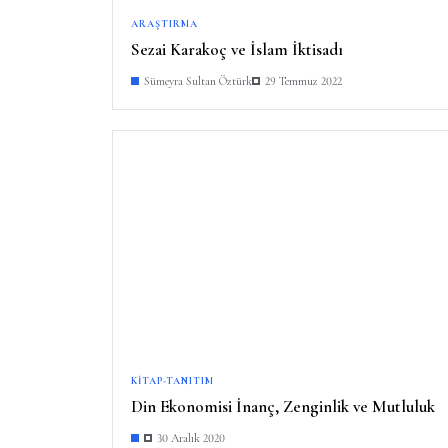
ARAŞTIRMA
Sezai Karakoç ve İslam İktisadı
Sümeyra Sultan Öztürk
29 Temmuz 2022
KITAP-TANITIM
Din Ekonomisi İnanç, Zenginlik ve Mutluluk
30 Aralık 2020