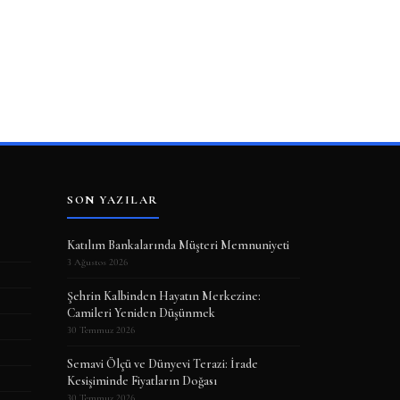
SON YAZILAR
Katılım Bankalarında Müşteri Memnuniyeti
3 Ağustos 2026
Şehrin Kalbinden Hayatın Merkezine:
Camileri Yeniden Düşünmek
30 Temmuz 2026
Semavi Ölçü ve Dünyevi Terazi: İrade
Kesişiminde Fiyatların Doğası
30 Temmuz 2026