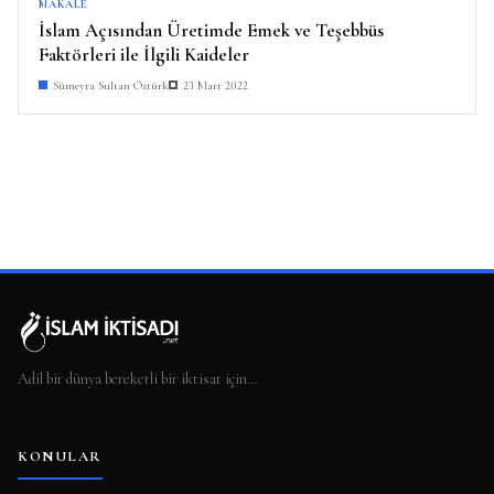
MAKALE
İslam Açısından Üretimde Emek ve Teşebbüs
Faktörleri ile İlgili Kaideler
Sümeyra Sultan Öztürk
23 Mart 2022
Adil bir dünya bereketli bir iktisat için…
KONULAR