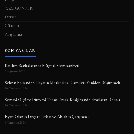
YAZI GÖNDER
İktisat
Gündem
Araştırma
SON YAZILAR
Katılım Bankalarında Müşteri Memnuniyeti
3 Ağustos 2026
Şehrin Kalbinden Hayatın Merkezine: Camileri Yeniden Düşünmek
30 Temmuz 2026
Semavi Ölçü ve Dünyevi Terazi: İrade Kesişiminde Fiyatların Doğası
30 Temmuz 2026
Fiyatı Olanın Değeri: İktisat ve Ahlakın Çatışması
9 Temmuz 2026