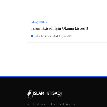
ARAŞTIRMA
İslam İktisadı İçin Okuma Listesi 3
Talha Bedirhan Işık
4 Eylül 2023
Adil bir dünya bereketli bir iktisat için…