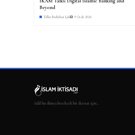
IKAM Talks: Digital Islamic Banking and
Beyond
Talha Bedirhan Işık
9 Ocak 2024
Adil bir dünya bereketli bir iktisat için…