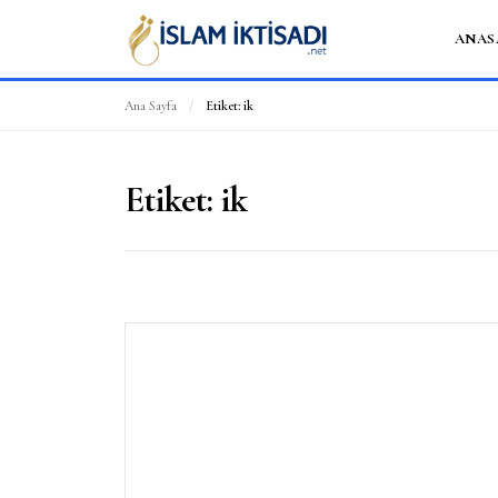
ANAS
Ana Sayfa
/
Etiket:
ik
Etiket:
ik