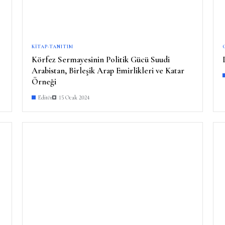
KITAP-TANITIM
Körfez Sermayesinin Politik Gücü Suudi
Arabistan, Birleşik Arap Emirlikleri ve Katar
Örneği
Editör
15 Ocak 2024