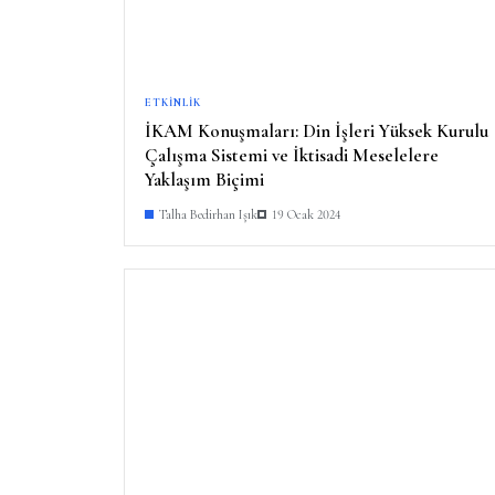
ETKINLIK
İKAM Konuşmaları: Din İşleri Yüksek Kurulu
Çalışma Sistemi ve İktisadi Meselelere
Yaklaşım Biçimi
Talha Bedirhan Işık
19 Ocak 2024