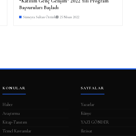
“Katılım Genç Gelişim” 2022 Yılı Program
Başvuruları Başladı
Sümeyra Sultan Öztürk
25 Nisan 2022
KONULAR
SAYFALAR
Haber
Yazarlar
Araştırma
Künye
Kitap-Tanıtım
YAZI GÖNDER
Temel Kavramlar
İktisat