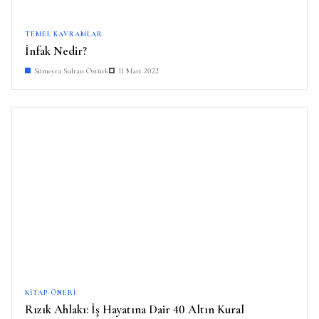
TEMEL KAVRAMLAR
İnfak Nedir?
Sümeyra Sultan Öztürk
11 Mart 2022
KITAP-ÖNERI
Rızık Ahlakı: İş Hayatına Dair 40 Altın Kural