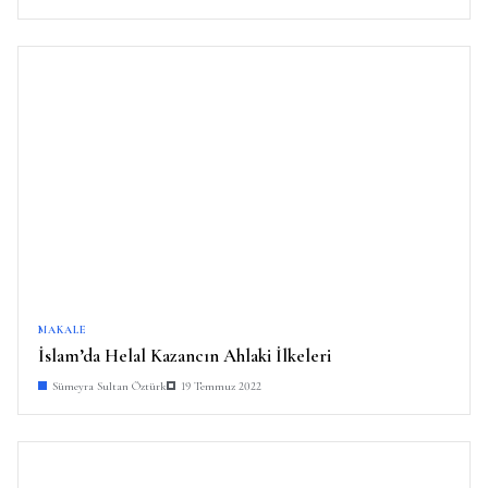
MAKALE
İslam’da Helal Kazancın Ahlaki İlkeleri
Sümeyra Sultan Öztürk
19 Temmuz 2022