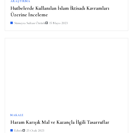
ARAŞTIRMA
Hutbelerde Kullanılan İslam İktisadı Kavramları
Üzerine İnceleme
Sümeyra Sultan Öztürk
15 Mayıs 2023
MAKALE
Haram Karışık Mal ve Kazançla İlgili Tasarruflar
Editör
25 Ocak 2023