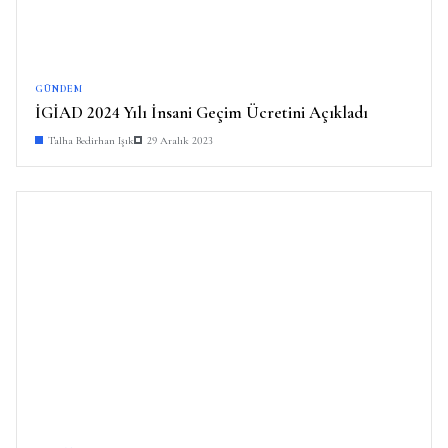
GÜNDEM
İGİAD 2024 Yılı İnsani Geçim Ücretini Açıkladı
Talha Bedirhan Işık
29 Aralık 2023