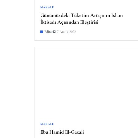
MAKALE
Günümüzdeki Tüketim Artışının İslam
İktisadı Açısından Eleştirisi
Editör
7 Aralık 2022
MAKALE
Ebu Hamid El-Gazali