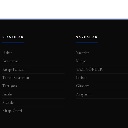
KONULAR
SAYFALAR
Haber
Yazarlar
Araştırma
Künye
Kitap-Tanıtım
YAZI GÖNDER
Temel Kavramlar
İktisat
Tartışma
Gündem
Analiz
Araştırma
Makale
Kitap-Öneri