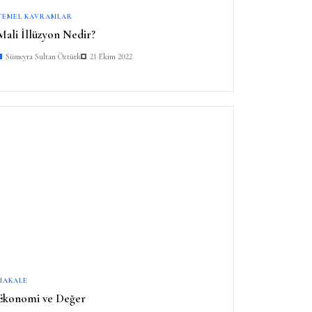
TEMEL KAVRAMLAR
Mali İllüzyon Nedir?
Sümeyra Sultan Öztürk
21 Ekim 2022
MAKALE
Ekonomi ve Değer