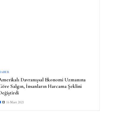
HABER
Amerikalı Davranışsal Ekonomi Uzmanına
Göre Salgın, İnsanların Harcama Şeklini
Değiştirdi
16 Mart 2021