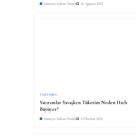
Sümeyra Sultan Öztürk
26 Ağustos 2022
TARTIŞMA
Yatırımlar Yavaşken Tüketim Neden Hızlı
Büyüyor?
Sümeyra Sultan Öztürk
15 Haziran 2022