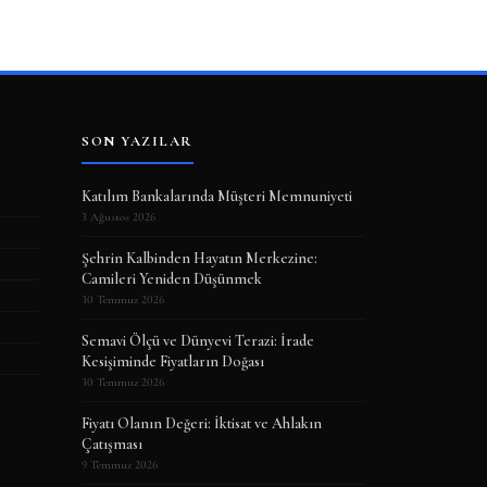
SON YAZILAR
Katılım Bankalarında Müşteri Memnuniyeti
3 Ağustos 2026
Şehrin Kalbinden Hayatın Merkezine:
Camileri Yeniden Düşünmek
30 Temmuz 2026
Semavi Ölçü ve Dünyevi Terazi: İrade
Kesişiminde Fiyatların Doğası
30 Temmuz 2026
Fiyatı Olanın Değeri: İktisat ve Ahlakın
Çatışması
9 Temmuz 2026