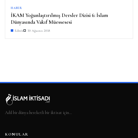
HABER
İKAM Yoğunlaştırılmış Dersler Dizisi 6: İslam
Dünyasında Vakıf Müessesesi
Editör
30 Ağustos 2018
Adil bir dünya bereketli bir iktisat için…
KONULAR