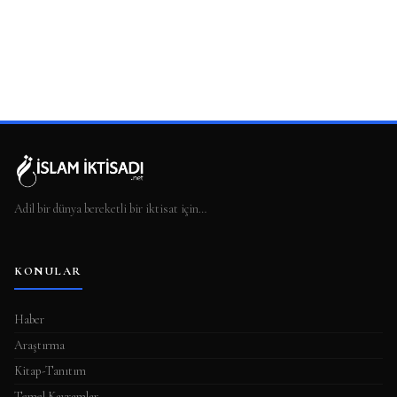
Adil bir dünya bereketli bir iktisat için…
KONULAR
Haber
Araştırma
Kitap-Tanıtım
Temel Kavramlar