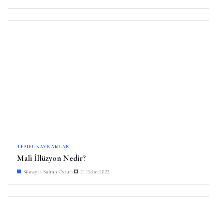
TEMEL KAVRAMLAR
Mali İllüzyon Nedir?
Sümeyra Sultan Öztürk
21 Ekim 2022