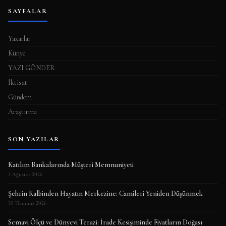
SAYFALAR
Yazarlar
Künye
YAZI GÖNDER
İktisat
Gündem
Araştırma
SON YAZILAR
Katılım Bankalarında Müşteri Memnuniyeti
3 Ağustos 2026
Şehrin Kalbinden Hayatın Merkezine: Camileri Yeniden Düşünmek
30 Temmuz 2026
Semavi Ölçü ve Dünyevi Terazi: İrade Kesişiminde Fiyatların Doğası