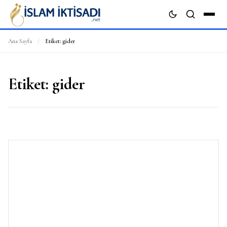
Ana Sayfa
/
Etiket:
gider
ARA
Etiket:
gider