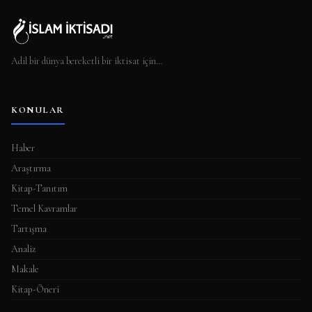
Adil bir dünya bereketli bir iktisat için…
KONULAR
Haber
Araştırma
Kitap-Tanıtım
Temel Kavramlar
Tartışma
Analiz
Makale
Kitap-Öneri