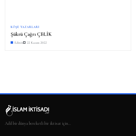
KÖŞE YAZARLARI
Şükrü Çağrı ÇELİK
Editör
22 Kasım 2022
Adil bir dünya bereketli bir iktisat için…