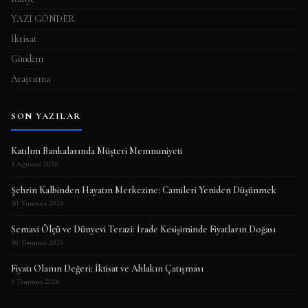
YAZI GÖNDER
İktisat
Gündem
Araştırma
SON YAZILAR
Katılım Bankalarında Müşteri Memnuniyeti
3 Ağustos 2026
Şehrin Kalbinden Hayatın Merkezine: Camileri Yeniden Düşünmek
30 Temmuz 2026
Semavi Ölçü ve Dünyevi Terazi: İrade Kesişiminde Fiyatların Doğası
30 Temmuz 2026
Fiyatı Olanın Değeri: İktisat ve Ahlakın Çatışması
9 Temmuz 2026