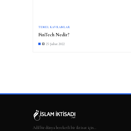
TEMEL KAVRAMLAR
FinTech Nedir?
25 Şubat 2022
Adil bir dünya bereketli bir iktisat için…