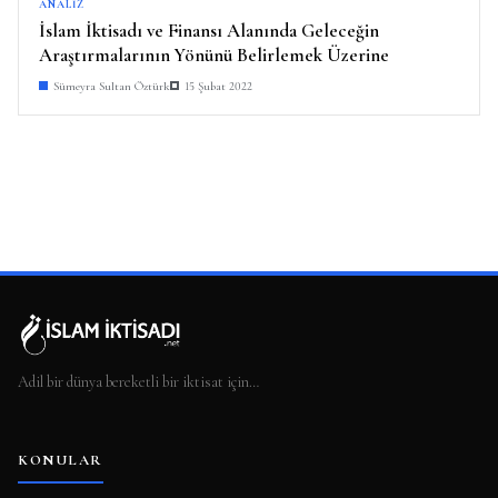
ANALIZ
İslam İktisadı ve Finansı Alanında Geleceğin
Araştırmalarının Yönünü Belirlemek Üzerine
Sümeyra Sultan Öztürk
15 Şubat 2022
Adil bir dünya bereketli bir iktisat için…
KONULAR