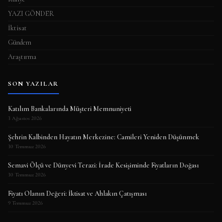
YAZI GÖNDER
İktisat
Gündem
Araştırma
SON YAZILAR
Katılım Bankalarında Müşteri Memnuniyeti
3 Ağustos 2026
Şehrin Kalbinden Hayatın Merkezine: Camileri Yeniden Düşünmek
30 Temmuz 2026
Semavi Ölçü ve Dünyevi Terazi: İrade Kesişiminde Fiyatların Doğası
30 Temmuz 2026
Fiyatı Olanın Değeri: İktisat ve Ahlakın Çatışması
9 Temmuz 2026