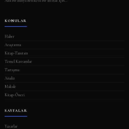
Adil bir dünya bereketli bir iktisat için…
KONULAR
Haber
Araştırma
Kitap-Tanıtım
Temel Kavramlar
Tartışma
Analiz
Makale
Kitap-Öneri
SAYFALAR
Yazarlar