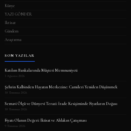
Künye
YAZI GÖNDER
İktisat
Gündem
Araştırma
SON YAZILAR
Katılım Bankalarında Müşteri Memnuniyeti
3 Ağustos 2026
Şehrin Kalbinden Hayatın Merkezine: Camileri Yeniden Düşünmek
30 Temmuz 2026
Semavi Ölçü ve Dünyevi Terazi: İrade Kesişiminde Fiyatların Doğası
30 Temmuz 2026
Fiyatı Olanın Değeri: İktisat ve Ahlakın Çatışması
9 Temmuz 2026