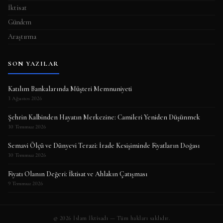
İktisat
Gündem
Araştırma
SON YAZILAR
Katılım Bankalarında Müşteri Memnuniyeti
3 Ağustos 2026
Şehrin Kalbinden Hayatın Merkezine: Camileri Yeniden Düşünmek
30 Temmuz 2026
Semavi Ölçü ve Dünyevi Terazi: İrade Kesişiminde Fiyatların Doğası
30 Temmuz 2026
Fiyatı Olanın Değeri: İktisat ve Ahlakın Çatışması
9 Temmuz 2026
© 2026 İslam İktisadı — Tüm hakları saklıdır.