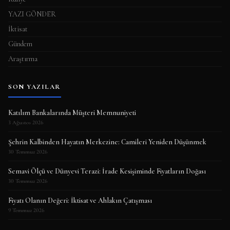
YAZI GÖNDER
İktisat
Gündem
Araştırma
SON YAZILAR
Katılım Bankalarında Müşteri Memnuniyeti
3 Ağustos 2026
Şehrin Kalbinden Hayatın Merkezine: Camileri Yeniden Düşünmek
30 Temmuz 2026
Semavi Ölçü ve Dünyevi Terazi: İrade Kesişiminde Fiyatların Doğası
30 Temmuz 2026
Fiyatı Olanın Değeri: İktisat ve Ahlakın Çatışması
9 Temmuz 2026