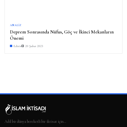
ANALIZ
Deprem Sonrasında Nüfus, Göç ve İkinci Mekanların
Önemi
Editör
20 Şubat 2023
Adil bir dünya bereketli bir iktisat için…