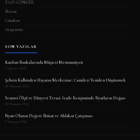
YAZI GÖNDER
İktisat
Gündem
Araştırma
SON YAZILAR
Katılım Bankalarında Müşteri Memnuniyeti
3 Ağustos 2026
Şehrin Kalbinden Hayatın Merkezine: Camileri Yeniden Düşünmek
30 Temmuz 2026
Semavi Ölçü ve Dünyevi Terazi: İrade Kesişiminde Fiyatların Doğası
30 Temmuz 2026
Fiyatı Olanın Değeri: İktisat ve Ahlakın Çatışması
9 Temmuz 2026