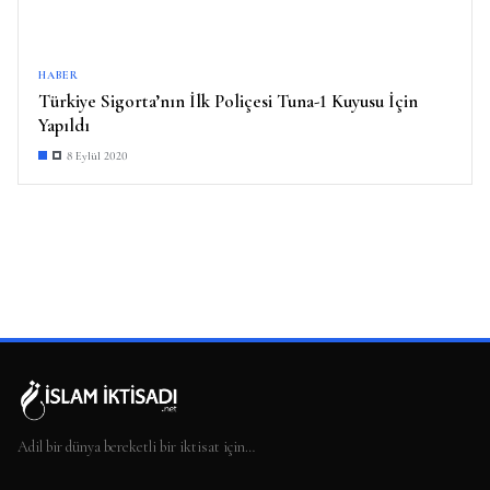
HABER
Türkiye Sigorta’nın İlk Poliçesi Tuna-1 Kuyusu İçin
Yapıldı
8 Eylül 2020
Adil bir dünya bereketli bir iktisat için…