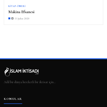
KITAP-ÖNERI
Makina Efsanesi
13 Şubat 2020
Adil bir dünya bereketli bir iktisat için…
KONULAR