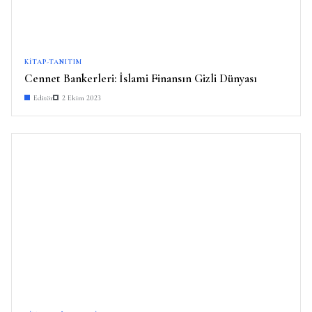
KITAP-TANITIM
Cennet Bankerleri: İslami Finansın Gizli Dünyası
Editör
2 Ekim 2023