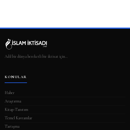
Adil bir dünya bereketli bir iktisat için…
KONULAR
Haber
Araştırma
Kitap-Tanıtım
Temel Kavramlar
Tartışma