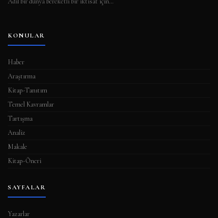
Adil bir dünya bereketli bir iktisat için…
KONULAR
Haber
Araştırma
Kitap-Tanıtım
Temel Kavramlar
Tartışma
Analiz
Makale
Kitap-Öneri
SAYFALAR
Yazarlar