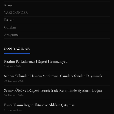
Künye
YAZI GÖNDER
İktisat
Gündem
Araştırma
SON YAZILAR
Katılım Bankalarında Müşteri Memnuniyeti
3 Ağustos 2026
Şehrin Kalbinden Hayatın Merkezine: Camileri Yeniden Düşünmek
30 Temmuz 2026
Semavi Ölçü ve Dünyevi Terazi: İrade Kesişiminde Fiyatların Doğası
30 Temmuz 2026
Fiyatı Olanın Değeri: İktisat ve Ahlakın Çatışması
9 Temmuz 2026