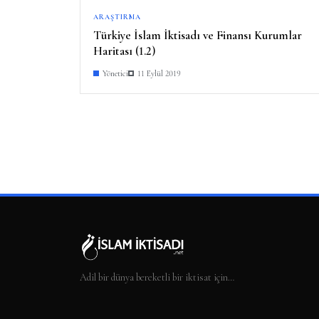
ARAŞTIRMA
Türkiye İslam İktisadı ve Finansı Kurumlar
Haritası (1.2)
Yönetici
11 Eylül 2019
Adil bir dünya bereketli bir iktisat için…