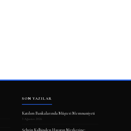
SON YAZILAR
Katılım Bankalarında Müşteri Memnuniyeti
3 Ağustos 2026
Şehrin Kalbinden Hayatın Merkezine: