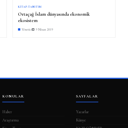
KITAP-TANITIM
Ortaçağ İslam dünyasında ekonomik
ekosistem
Yönetici
9 Nisan 2019
KONULAR
SAYFALAR
Haber
Yazarlar
Araştırma
Künye