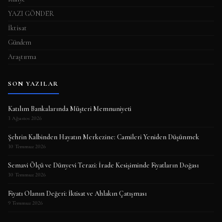
YAZI GÖNDER
İktisat
Gündem
Araştırma
SON YAZILAR
Katılım Bankalarında Müşteri Memnuniyeti
3 Ağustos 2026
Şehrin Kalbinden Hayatın Merkezine: Camileri Yeniden Düşünmek
30 Temmuz 2026
Semavi Ölçü ve Dünyevi Terazi: İrade Kesişiminde Fiyatların Doğası
30 Temmuz 2026
Fiyatı Olanın Değeri: İktisat ve Ahlakın Çatışması
9 Temmuz 2026