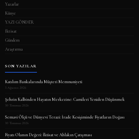
Yazarlar
Künye
YAZI GÖNDER
İktisat
Gündem
Araştırma
SON YAZILAR
Katılım Bankalarında Müşteri Memnuniyeti
3 Ağustos 2026
Şehrin Kalbinden Hayatın Merkezine: Camileri Yeniden Düşünmek
30 Temmuz 2026
Semavi Ölçü ve Dünyevi Terazi: İrade Kesişiminde Fiyatların Doğası
30 Temmuz 2026
Fiyatı Olanın Değeri: İktisat ve Ahlakın Çatışması