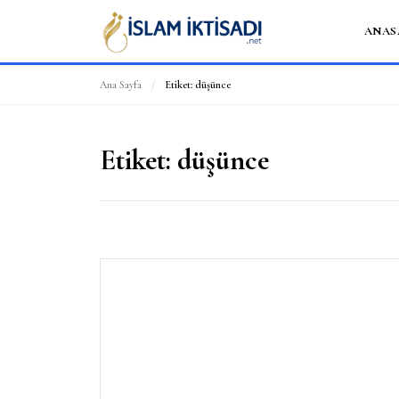
ANAS
Ana Sayfa
/
Etiket:
düşünce
Etiket:
düşünce