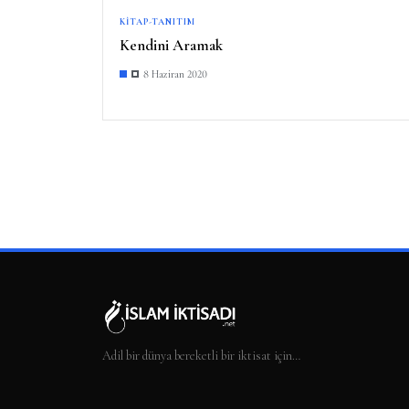
KITAP-TANITIM
Kendini Aramak
8 Haziran 2020
Adil bir dünya bereketli bir iktisat için…