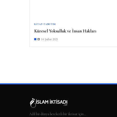
KITAP-TANITIM
Küresel Yoksulluk ve İnsan Hakları
14 Şubat 2021
Adil bir dünya bereketli bir iktisat için…