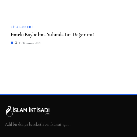
KITAP-ÖNERI
Emek: Kaybolma Yolunda Bir Değer mi?
13 Temmuz 2020
Adil bir dünya bereketli bir iktisat için…