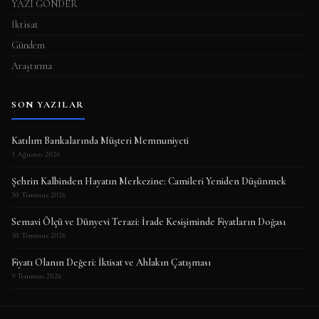
YAZI GÖNDER
İktisat
Gündem
Araştırma
SON YAZILAR
Katılım Bankalarında Müşteri Memnuniyeti
3 Ağustos 2026
Şehrin Kalbinden Hayatın Merkezine: Camileri Yeniden Düşünmek
30 Temmuz 2026
Semavi Ölçü ve Dünyevi Terazi: İrade Kesişiminde Fiyatların Doğası
30 Temmuz 2026
Fiyatı Olanın Değeri: İktisat ve Ahlakın Çatışması
9 Temmuz 2026