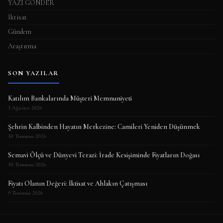
YAZI GÖNDER
İktisat
Gündem
Araştırma
SON YAZILAR
Katılım Bankalarında Müşteri Memnuniyeti
3 Ağustos 2026
Şehrin Kalbinden Hayatın Merkezine: Camileri Yeniden Düşünmek
30 Temmuz 2026
Semavi Ölçü ve Dünyevi Terazi: İrade Kesişiminde Fiyatların Doğası
30 Temmuz 2026
Fiyatı Olanın Değeri: İktisat ve Ahlakın Çatışması
9 Temmuz 2026