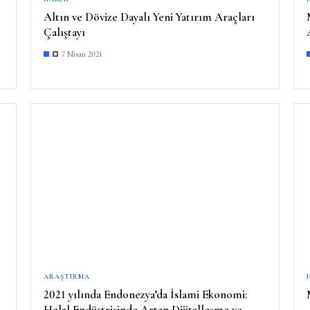
Altın ve Dövize Dayalı Yeni Yatırım Araçları
Çalıştayı
7 Nisan 2021
ARAŞTIRMA
2021 yılında Endonezya’da İslami Ekonomi:
Helal Endüstrisinde Artan Dijitalleşme ve