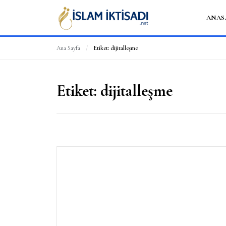
ANAS
Ana Sayfa
/
Etiket:
dijitalleşme
Etiket:
dijitalleşme