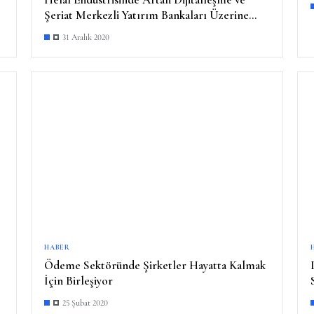
Şeriat Merkezli Yatırım Bankaları Üzerine
Devam Eden Çalışmalar
31 Aralık 2020
HABER
Ödeme Sektöründe Şirketler Hayatta Kalmak
İçin Birleşiyor
25 Şubat 2020