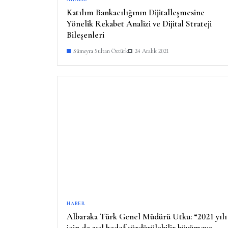
Katılım Bankacılığının Dijitalleşmesine
Yönelik Rekabet Analizi ve Dijital Strateji
Bileşenleri
Sümeyra Sultan Öztürk
24 Aralık 2021
HABER
Albaraka Türk Genel Müdürü Utku: “2021 yılı
için de asıl hedef sürdürülebilir büyümeye