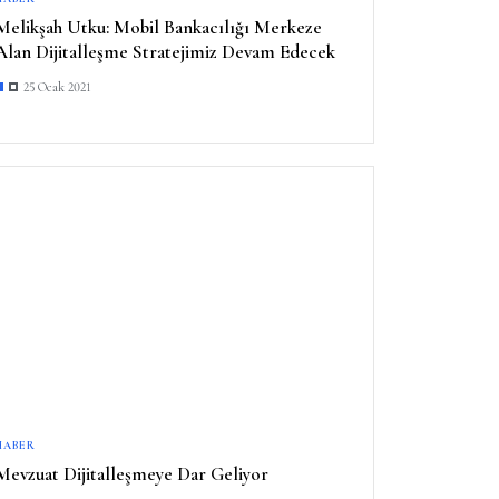
Melikşah Utku: Mobil Bankacılığı Merkeze
Alan Dijitalleşme Stratejimiz Devam Edecek
25 Ocak 2021
HABER
Mevzuat Dijitalleşmeye Dar Geliyor