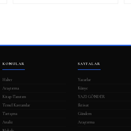
KONULAR
SAYFALAR
Haber
Yazarlar
Araştırma
Künye
Kitap-Tanıtım
YAZI GÖNDER
Temel Kavramlar
İktisat
Tartışma
Gündem
Analiz
Araştırma
Makale