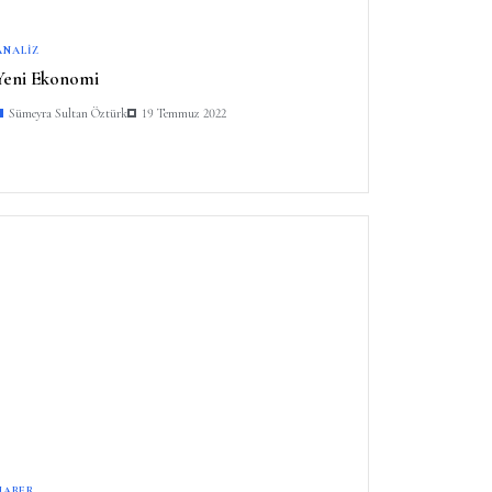
ANALIZ
Yeni Ekonomi
Sümeyra Sultan Öztürk
19 Temmuz 2022
HABER