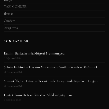
YAZI GÖNDER
İktisat
Gündem
Araştırma
SON YAZILAR
Katılım Bankalarında Müşteri Memnuniyeti
3 Ağustos 2026
Şehrin Kalbinden Hayatın Merkezine: Camileri Yeniden Düşünmek
30 Temmuz 2026
Semavi Ölçü ve Dünyevi Terazi: İrade Kesişiminde Fiyatların Doğası
30 Temmuz 2026
Fiyatı Olanın Değeri: İktisat ve Ahlakın Çatışması
9 Temmuz 2026