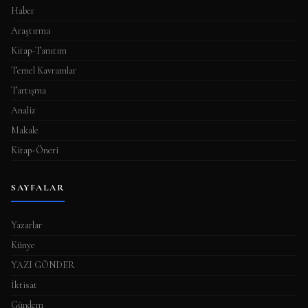
a
Haber
s
Araştırma
ı
Kitap-Tanıtım
Temel Kavramlar
Tartışma
Analiz
Makale
Kitap-Öneri
SAYFALAR
Yazarlar
Künye
YAZI GÖNDER
İktisat
Gündem