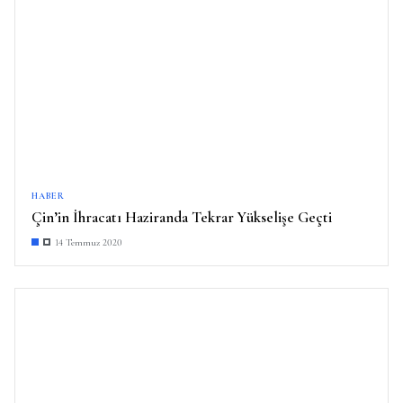
HABER
Çin’in İhracatı Haziranda Tekrar Yükselişe Geçti
14 Temmuz 2020