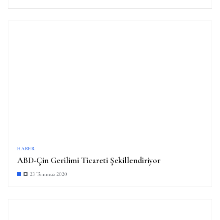
HABER
ABD-Çin Gerilimi Ticareti Şekillendiriyor
23 Temmuz 2020