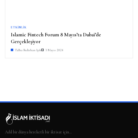
ETKINLIK
Islamic Fintech Forum 8 Mayıs’ta Dubai’de
Gerçekleşiyor
Talha Bedirhan Işık
3 Mayıs 2024
Adil bir dünya bereketli bir iktisat için…