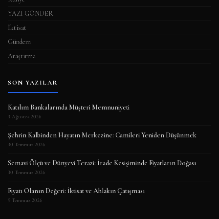
YAZI GÖNDER
İktisat
Gündem
Araştırma
SON YAZILAR
Katılım Bankalarında Müşteri Memnuniyeti
3 Ağustos 2026
Şehrin Kalbinden Hayatın Merkezine: Camileri Yeniden Düşünmek
30 Temmuz 2026
Semavi Ölçü ve Dünyevi Terazi: İrade Kesişiminde Fiyatların Doğası
30 Temmuz 2026
Fiyatı Olanın Değeri: İktisat ve Ahlakın Çatışması
9 Temmuz 2026