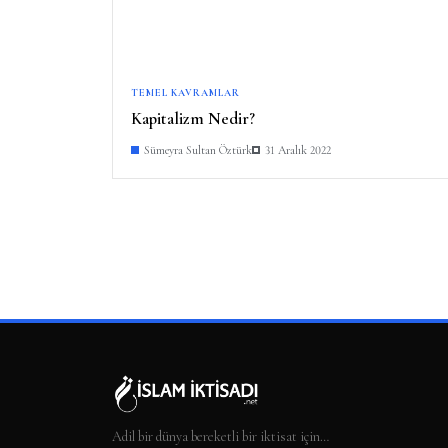
TEMEL KAVRAMLAR
Kapitalizm Nedir?
Sümeyra Sultan Öztürk
31 Aralık 2022
Adil bir dünya bereketli bir iktisat için…