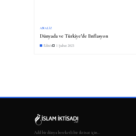
ANALIZ
Dünyada ve Türkiye’de Enflasyon
Editör
1 Şubat 2023
Adil bir dünya bereketli bir iktisat için…