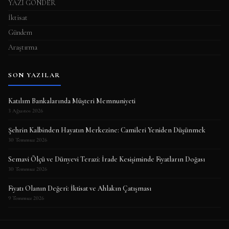
YAZI GÖNDER
İktisat
Gündem
Araştırma
SON YAZILAR
Katılım Bankalarında Müşteri Memnuniyeti
3 Ağustos 2026
Şehrin Kalbinden Hayatın Merkezine: Camileri Yeniden Düşünmek
30 Temmuz 2026
Semavi Ölçü ve Dünyevi Terazi: İrade Kesişiminde Fiyatların Doğası
30 Temmuz 2026
Fiyatı Olanın Değeri: İktisat ve Ahlakın Çatışması
9 Temmuz 2026