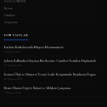
YAZI GÖNDER
İktisat
Gündem
Araştırma
SON YAZILAR
Katılım Bankalarında Müşteri Memnuniyeti
3 Ağustos 2026
Şehrin Kalbinden Hayatın Merkezine: Camileri Yeniden Düşünmek
30 Temmuz 2026
Semavi Ölçü ve Dünyevi Terazi: İrade Kesişiminde Fiyatların Doğası
30 Temmuz 2026
Fiyatı Olanın Değeri: İktisat ve Ahlakın Çatışması
9 Temmuz 2026