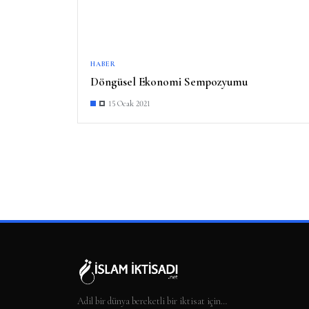
HABER
Döngüsel Ekonomi Sempozyumu
15 Ocak 2021
Adil bir dünya bereketli bir iktisat için…