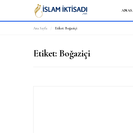
ANAS
Ana Sayfa
/
Etiket:
Boğaziçi
Etiket:
Boğaziçi