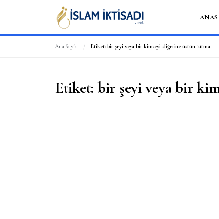
ANAS
Ana Sayfa
/
Etiket:
bir şeyi veya bir kimseyi diğerine üstün tutma
Etiket:
bir şeyi veya bir ki