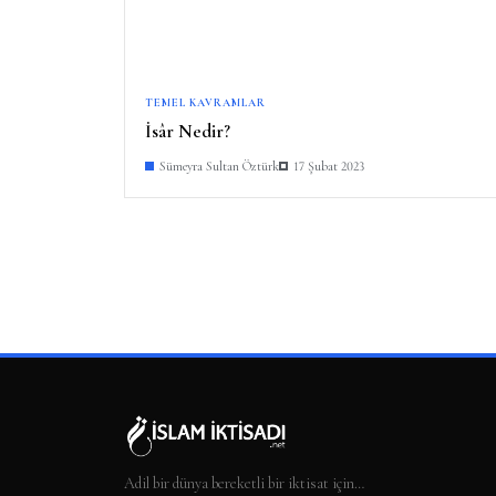
TEMEL KAVRAMLAR
İsâr Nedir?
Sümeyra Sultan Öztürk
17 Şubat 2023
Adil bir dünya bereketli bir iktisat için…