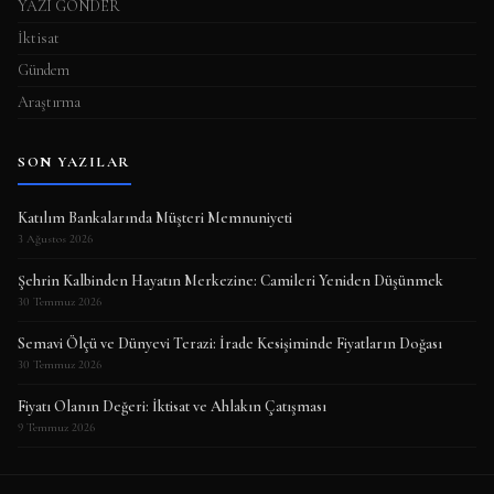
YAZI GÖNDER
İktisat
Gündem
Araştırma
SON YAZILAR
Katılım Bankalarında Müşteri Memnuniyeti
3 Ağustos 2026
Şehrin Kalbinden Hayatın Merkezine: Camileri Yeniden Düşünmek
30 Temmuz 2026
Semavi Ölçü ve Dünyevi Terazi: İrade Kesişiminde Fiyatların Doğası
30 Temmuz 2026
Fiyatı Olanın Değeri: İktisat ve Ahlakın Çatışması
9 Temmuz 2026