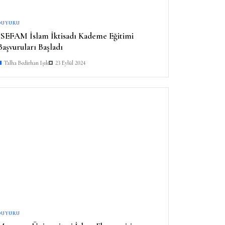
DUYURU
İSEFAM İslam İktisadı Kademe Eğitimi
Başvuruları Başladı
Talha Bedirhan Işık
23 Eylül 2024
DUYURU