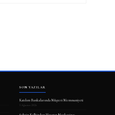
SON YAZILAR
Katılım Bankalarında Müşteri Memnuniyeti
3 Ağustos 2026
Şehrin Kalbinden Hayatın Merkezine: