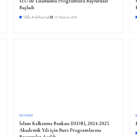
İZÜ’de Lisansüstü Programlara Başvurular
Başladı
Talha Bedirhan Işık
14 Haziran 2024
DUYURU
İslam Kalkınma Bankası (ISDB), 2024-2025
Akademik Yılı için Burs Programlarına
Başvurular Açıldı