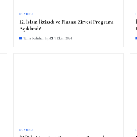
DUYURU
12. İslam İktisadı ve Finansı Zirvesi Programı
Açıklandı!
Talha Bedirhan Işık
9 Ekim 2024
DUYURU