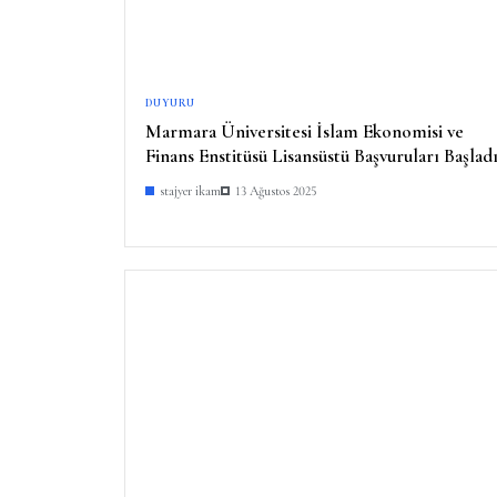
DUYURU
Marmara Üniversitesi İslam Ekonomisi ve
Finans Enstitüsü Lisansüstü Başvuruları Başlad
stajyer ikam
13 Ağustos 2025