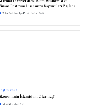
Marmara Üniversitesi İslam Ekonomisi ve
Finans Enstitüsü Lisansüstü Başvuruları Başladı
Talha Bedirhan Işık
10 Haziran 2024
KÖŞE YAZILARI
Ekonominin İslamisi mi Olurmuş?
Editör
5 Mart 2024