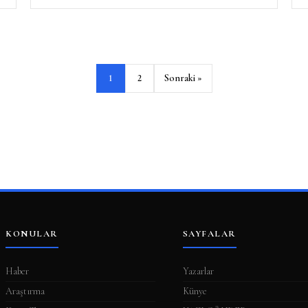
1
2
Sonraki »
KONULAR
SAYFALAR
Haber
Yazarlar
Araştırma
Künye