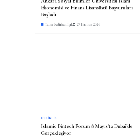
Ankara Sosyal Bilimler Üniversitesi İslam
Ekonomisi ve Finans Lisansüstü Başvuruları
Başladı
Talha Bedirhan Işık
27 Haziran 2024
ETKINLIK
Islamic Fintech Forum 8 Mayıs’ta Dubai’de
Gerçekleşiyor