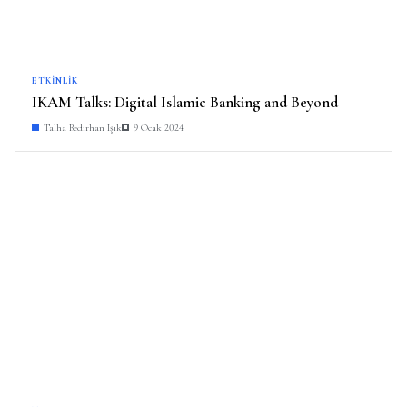
ETKINLIK
IKAM Talks: Digital Islamic Banking and Beyond
Talha Bedirhan Işık
9 Ocak 2024