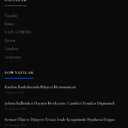
SAYFALAR
Yazarlar
Künye
YAZI GÖNDER
İktisat
Gündem
Araştırma
SON YAZILAR
Katılım Bankalarında Müşteri Memnuniyeti
3 Ağustos 2026
Şehrin Kalbinden Hayatın Merkezine: Camileri Yeniden Düşünmek
30 Temmuz 2026
Semavi Ölçü ve Dünyevi Terazi: İrade Kesişiminde Fiyatların Doğası
30 Temmuz 2026