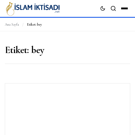
Ana Sayfa
/
Etiket:
bey
ARA
Etiket:
bey