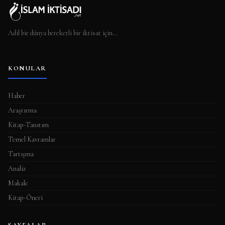
Adil bir dünya bereketli bir iktisat için…
KONULAR
Haber
Araştırma
Kitap-Tanıtım
Temel Kavramlar
Tartışma
Analiz
Makale
Kitap-Öneri